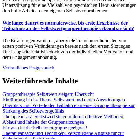
Unterstützung für eine Vielzahl von psychischen Herausforderungen
durch die Arbeit an den eigenen Selbstwertproblemen.
Wie lange dauert es normalerweise, bis erste Ergebnisse der
Teilnahme an der Selbstwertgruppentherapie erkennbar sind?
Die Erfahrungen variieren, aber viele Teilnehmer berichten von
ersten positiven Veränderungen bereits nach den ersten Sitzungen.
Der Langzeiteffekt ist jedoch von der individuellen Motivation und
dem Engagement abhängig.
Vertrauliches Erstgespräch
Weiterführende Inhalte
Gruppentherapie Selbstwert steigern Übersicht
Einführung in das Thema Selbstwert und deren Auswirkungen
Überblick und Vorteile der Teilnahme an einer Gruppentherapie zur
Stärkung des Selbstwertgefühls
Therapieansatz: Sel
bstwert steigern durch effektive Methoden
Ablauf und Inhalte der Gruppensitzungen
Für wen ist die Selbstwertgruppe geeignet?
Therapieansätze und Techniken: Verschiedene Ansätze für zur
Steigerung des Selbstwerts